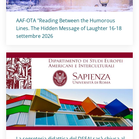
Titolo card
:
AAF-OTA "Reading Between the Humorous
Lines. The Hidden Message of Laughter 16-18
settembre 2026
Titolo card
:
La segreteria didattica del DSEAI sarà chiusa al