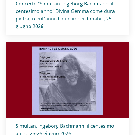
Titolo card
:
Concerto "Simultan. Ingeborg Bachmann: il
centesimo anno" Divina Gemma come dura
pietra, i cent'anni di due imperdonabili, 25
giugno 2026
Titolo card
:
Simultan. Ingeborg Bachmann: il centesimo
anno: 25-26 giugno 2026