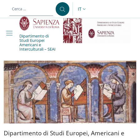
Salta al contenuto principale
Skip to footer content
IT
SELETTORE LINGUA: CURREN
Dipartimento di
Studi Europei
Dipartimento di Studi Eu
Americani e
Interculturali – SEAI
Dipartimento di Studi Europ
Dipartimento di Studi Europei, Americani e