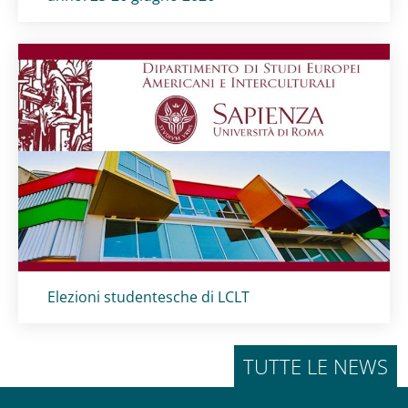
Titolo card
:
Elezioni studentesche di LCLT
TUTTE LE NEWS