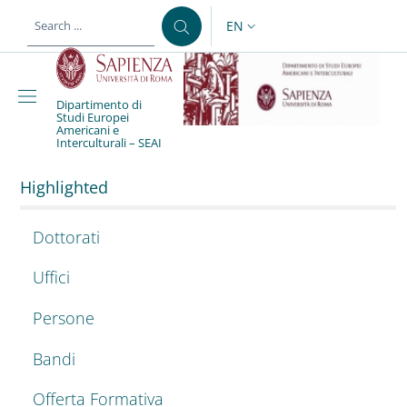
Skip to main content
Skip to footer content
EN
LANGUAGE SWITCHER: CURR
Dipartimento di
Studi Europei
Dipartimento di Studi Eu
Americani e
Interculturali – SEAI
Highlighted
Dottorati
Uffici
Persone
Bandi
Offerta Formativa