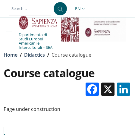
Skip to main content
Skip to footer content
EN
LANGUAGE SWITCHER: CURR
Dipartimento di
Studi Europei
Americani e
Interculturali – SEAI
Breadcrumb
Home
/
Didactics
/
Course catalogue
Course catalogue
Facebo
X
Page under construction