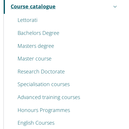
MENU CEV SECOND NAVIGATION
Course catalogue
Active
Lettorati
Bachelors Degree
Masters degree
Master course
Research Doctorate
Specialisation courses
Advanced training courses
Honours Programmes
English Courses