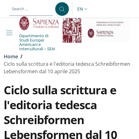
Skip to main content
Skip to footer content
EN
LANGUAGE SWITCHER: CURR
Dipartimento di
Studi Europei
Americani e
Interculturali – SEAI
Breadcrumb
Home
/
Ciclo sulla scrittura e l'editoria tedesca Schreibformen
Lebensformen dal 10 aprile 2025
Ciclo sulla scrittura e
l'editoria tedesca
Schreibformen
Lebensformen dal 10