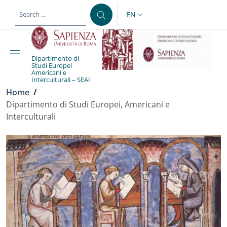
Skip to main content
Skip to footer content
EN
LANGUAGE SWITCHER: CURR
Dipartimento di
Studi Europei
Americani e
Interculturali – SEAI
Breadcrumb
Home
/
Dipartimento di Studi Europei, Americani e
Interculturali
Dipartimento di Studi Eur