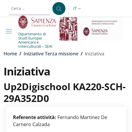
Salta al contenuto principale
Skip to footer content
IT
SELETTORE LINGUA: CURREN
Dipartimento di
Studi Europei
Americani e
Interculturali – SEAI
Briciole di pane
Home
/
Iniziative Terza missione
/
Iniziativa
Iniziativa
Up2Digischool KA220-SCH-
29A352D0
Referente attività:
Fernando Martinez De
Carnero Calzada