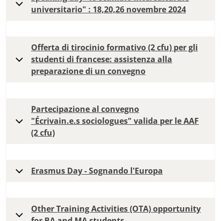
universitario" : 18,20,26 novembre 2024
Offerta di tirocinio formativo (2 cfu) per gli
studenti di francese: assistenza alla
preparazione di un convegno
Partecipazione al convegno
"Écrivain.e.s sociologues" valida per le AAF
(2 cfu)
Erasmus Day - Sognando l'Europa
Other Training Activities (OTA) opportunity
for BA and MA students