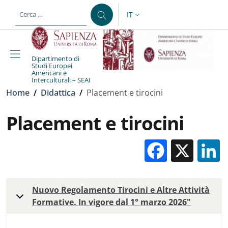
Salta al contenuto principale
Skip to footer content
IT
SELETTORE LINGUA: CURREN
Dipartimento di
Studi Europei
Americani e
Interculturali – SEAI
Briciole di pane
Home
/
Didattica
/
Placement e tirocini
Placement e tirocini
Facebo
X
Nuovo Regolamento Tirocini e Altre Attività
Formative. In vigore dal 1° marzo 2026"