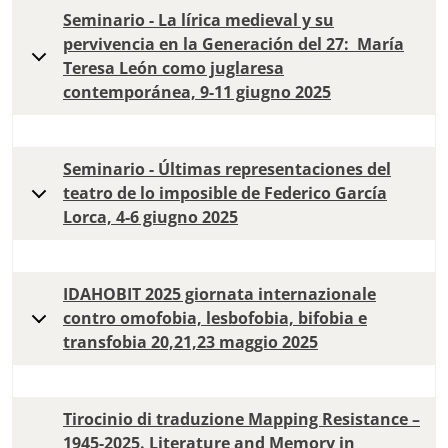
Seminario - La lírica medieval y su
pervivencia en la Generación del 27: María
Teresa León como juglaresa
contemporánea, 9-11 giugno 2025
Seminario - Últimas representaciones del
teatro de lo imposible de Federico García
Lorca, 4-6 giugno 2025
IDAHOBIT 2025 giornata internazionale
contro omofobia, lesbofobia, bifobia e
transfobia 20,21,23 maggio 2025
Tirocinio di traduzione Mapping Resistance –
1945-2025. Literature and Memory in