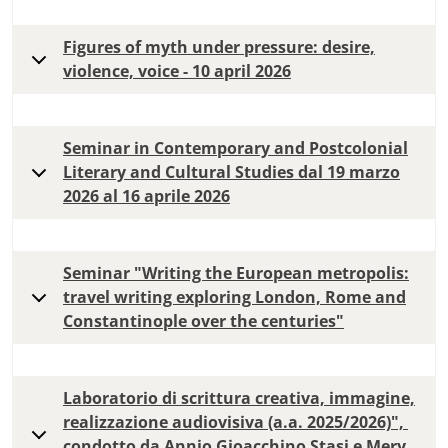
Figures of myth under pressure: desire,
violence, voice - 10 april 2026
Seminar in Contemporary and Postcolonial
Literary and Cultural Studies dal 19 marzo
2026 al 16 aprile 2026
Seminar "Writing the European metropolis:
travel writing exploring London, Rome and
Constantinople over the centuries"
Laboratorio di scrittura creativa, immagine,
realizzazione audiovisiva (a.a. 2025/2026)",
condotto da Annio Gioacchino Stasi e Mery