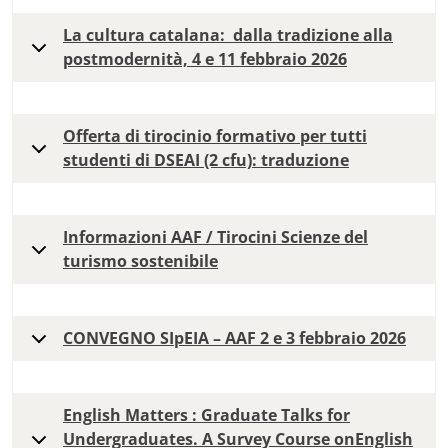
La cultura catalana: dalla tradizione alla
postmodernità, 4 e 11 febbraio 2026
Offerta di tirocinio formativo per tutti
studenti di DSEAI (2 cfu): traduzione
Informazioni AAF / Tirocini Scienze del
turismo sostenibile
CONVEGNO SIpEIA – AAF 2 e 3 febbraio 2026
English Matters : Graduate Talks for
Undergraduates. A Survey Course onEnglish