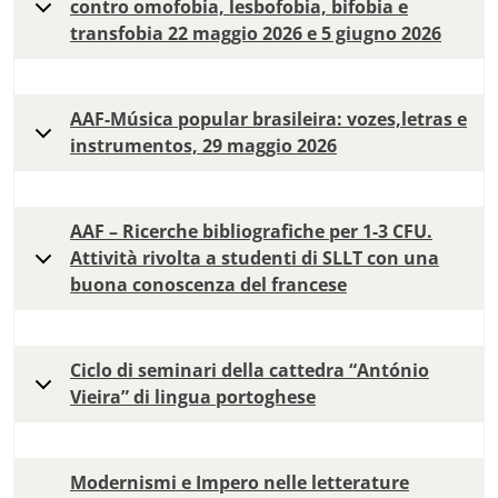
contro omofobia, lesbofobia, bifobia e
transfobia 22 maggio 2026 e 5 giugno 2026
AAF-Música popular brasileira: vozes,letras e
instrumentos, 29 maggio 2026
AAF – Ricerche bibliografiche per 1-3 CFU.
Attività rivolta a studenti di SLLT con una
buona conoscenza del francese
Ciclo di seminari della cattedra “António
Vieira” di lingua portoghese
Modernismi e Impero nelle letterature