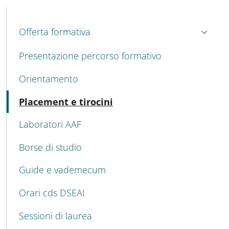
MENU CEV SECOND NAVIGATION
Offerta formativa
Presentazione percorso formativo
Orientamento
Attivo
Placement e tirocini
Laboratori AAF
Borse di studio
Guide e vademecum
Orari cds DSEAI
Sessioni di laurea