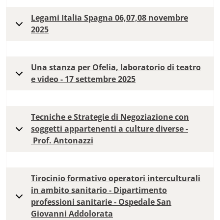
Legami Italia Spagna 06,07,08 novembre
2025
Una stanza per Ofelia, laboratorio di teatro
e video - 17 settembre 2025
Tecniche e Strategie di Negoziazione con
soggetti appartenenti a culture diverse -
Prof. Antonazzi
Tirocinio formativo operatori interculturali
in ambito sanitario - Dipartimento
professioni sanitarie - Ospedale San
Giovanni Addolorata