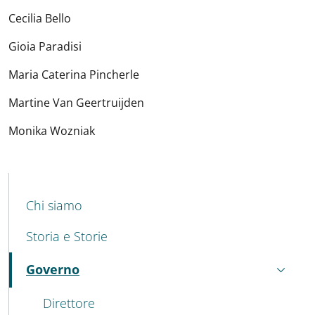
Cecilia Bello
Gioia Paradisi
Maria Caterina Pincherle
Martine Van Geertruijden
Monika Wozniak
MENU CEV SECOND NAVIGATION
Chi siamo
Storia e Storie
Governo
Attivo
Direttore