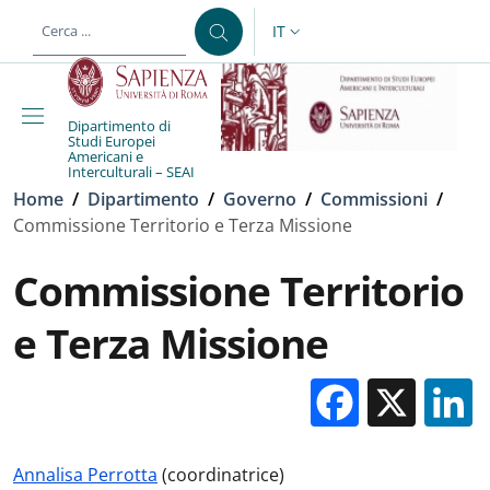
Salta al contenuto principale
Skip to footer content
IT
SELETTORE LINGUA: CURREN
Dipartimento di
Studi Europei
Americani e
Interculturali – SEAI
Briciole di pane
Home
/
Dipartimento
/
Governo
/
Commissioni
/
Commissione Territorio e Terza Missione
Commissione Territorio
e Terza Missione
Facebo
X
Annalisa Perrotta
(coordinatrice)