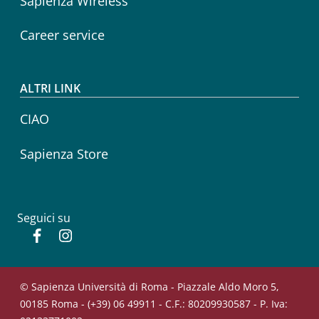
Sapienza Wireless
Career service
ALTRI LINK
CIAO
Sapienza Store
Seguici su
Facebook
Instagram
© Sapienza Università di Roma - Piazzale Aldo Moro 5,
00185 Roma - (+39) 06 49911 - C.F.: 80209930587 - P. Iva: