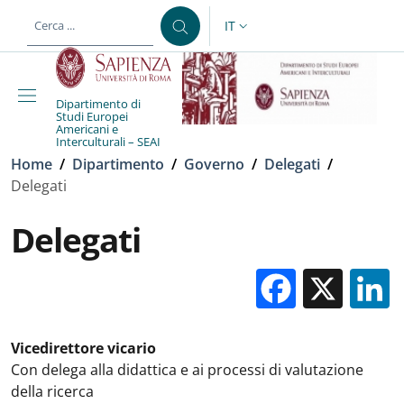
Salta al contenuto principale
Skip to footer content
IT
SELETTORE LINGUA: CURREN
Dipartimento di
Studi Europei
Americani e
Interculturali – SEAI
Briciole di pane
Home
/
Dipartimento
/
Governo
/
Delegati
/
Delegati
Delegati
Facebo
X
Vicedirettore vicario
Con delega alla didattica e ai processi di valutazione
della ricerca