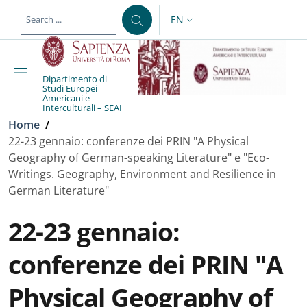
Skip to main content
Skip to footer content
EN
LANGUAGE SWITCHER: CURR
Dipartimento di
Studi Europei
Americani e
Interculturali – SEAI
Breadcrumb
Home
/
22-23 gennaio: conferenze dei PRIN "A Physical
Geography of German-speaking Literature" e "Eco-
Writings. Geography, Environment and Resilience in
German Literature"
22-23 gennaio:
conferenze dei PRIN "A
Physical Geography of