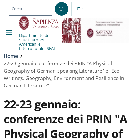
Salta al contenuto principale
Skip to footer content
IT
SELETTORE LINGUA: CURREN
Dipartimento di
Studi Europei
Americani e
Interculturali – SEAI
Briciole di pane
Home
/
22-23 gennaio: conferenze dei PRIN "A Physical
Geography of German-speaking Literature" e "Eco-
Writings. Geography, Environment and Resilience in
German Literature"
22-23 gennaio:
conferenze dei PRIN "A
Physical Geography of