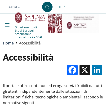
Salta al contenuto principale
Skip to footer content
IT
SELETTORE LINGUA: CURREN
Dipartimento di
Studi Europei
Americani e
Interculturali – SEAI
Briciole di pane
Home
/
Accessibilità
Accessibilità
Facebo
X
Il portale offre contenuti ed eroga servizi fruibili da tutti
gli utenti indipendentemente dalle situazioni di
limitazioni fisiche, tecnologiche o ambientali, secondo le
normative vigenti.