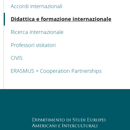
MENU CEV SECOND NAVIGATION
Accordi internazionali
Attiv
Didattica e formazione internazionale
Ricerca internazionale
Professori visitatori
CIVIS
ERASMUS + Cooperation Partnerships