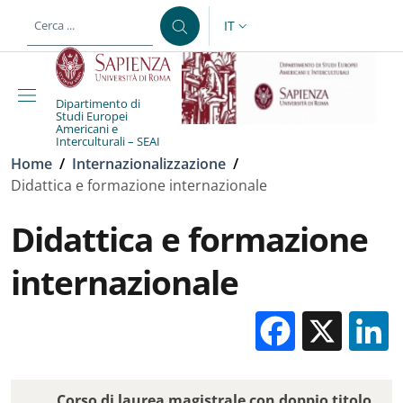
Salta al contenuto principale
Skip to footer content
IT
SELETTORE LINGUA: CURREN
Dipartimento di
Studi Europei
Americani e
Interculturali – SEAI
Briciole di pane
Home
/
Internazionalizzazione
/
Didattica e formazione internazionale
Didattica e formazione
internazionale
Facebo
X
Corso di laurea magistrale con doppio titolo