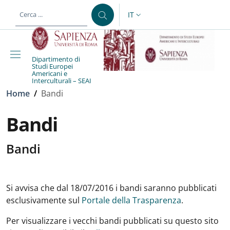
Salta al contenuto principale
Skip to footer content
IT
SELETTORE LINGUA: CURREN
Dipartimento di
Studi Europei
Americani e
Interculturali – SEAI
Briciole di pane
Home
/
Bandi
Bandi
Bandi
Si avvisa che dal 18/07/2016 i bandi saranno pubblicati
esclusivamente sul
Portale della Trasparenza
.
Per visualizzare i vecchi bandi pubblicati su questo sito