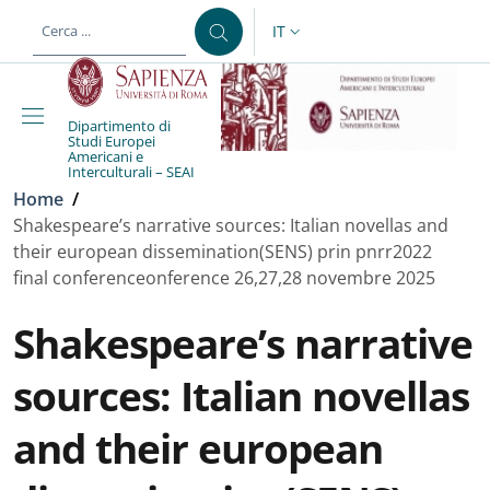
Salta al contenuto principale
Skip to footer content
IT
SELETTORE LINGUA: CURREN
Dipartimento di
Studi Europei
Americani e
Interculturali – SEAI
Briciole di pane
Home
/
Shakespeare’s narrative sources: Italian novellas and
their european dissemination(SENS) prin pnrr2022
final conferenceonference 26,27,28 novembre 2025
Shakespeare’s narrative
sources: Italian novellas
and their european