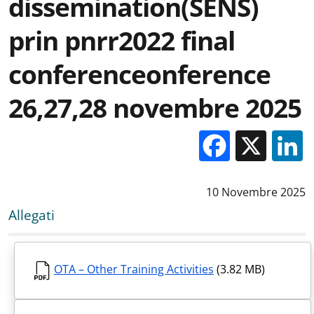
dissemination(SENS)
prin pnrr2022 final
conferenceonference
26,27,28 novembre 2025
Facebo
X
Data notizia
:
10 Novembre 2025
Allegati
OTA – Other Training Activities
(3.82 MB)