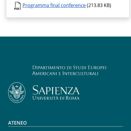
Programma final conference
(213.83 KB)
Footer menu
ATENEO