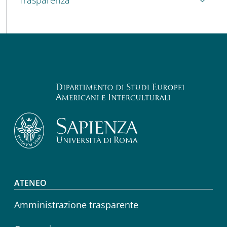
Trasparenza
Footer menu
ATENEO
Amministrazione trasparente