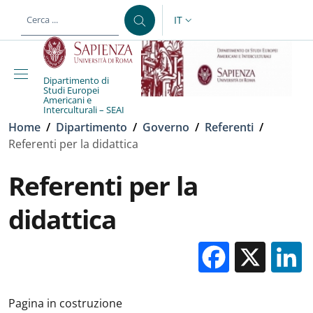
Salta al contenuto principale
Skip to footer content
IT
SELETTORE LINGUA: CURREN
Dipartimento di
Studi Europei
Americani e
Interculturali – SEAI
Briciole di pane
Home
/
Dipartimento
/
Governo
/
Referenti
/
Referenti per la didattica
Referenti per la
didattica
Facebo
X
Pagina in costruzione